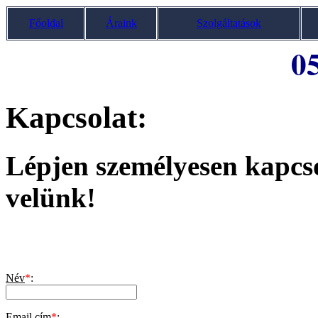
Főoldal
Áraink
Szolgáltatások
0
Kapcsolat:
Lépjen személyesen kapcs
velünk!
Név
*
:
Email cím
*
: